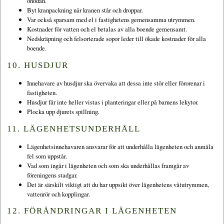
onödan.
Byt kranpackning när kranen står och droppar.
Var också sparsam med el i fastighetens gemensamma utrymmen.
Kostnader för vatten och el betalas av alla boende gemensamt.
Nedskräpning och felsorterade sopor leder till ökade kostnader för alla
boende.
10. HUSDJUR
Innehavare av husdjur ska övervaka att dessa inte stör eller förorenar i
fastigheten.
Husdjur får inte heller vistas i planteringar eller på barnens lekytor.
Plocka upp djurets spillning.
11. LÄGENHETSUNDERHÅLL
Lägenhetsinnehavaren ansvarar för att underhålla lägenheten och anmäla
fel som uppstår.
Vad som ingår i lägenheten och som ska underhållas framgår av
föreningens stadgar.
Det är särskilt viktigt att du har uppsikt över lägenhetens våtutrymmen,
vattenrör och kopplingar.
12. FÖRÄNDRINGAR I LÄGENHETEN