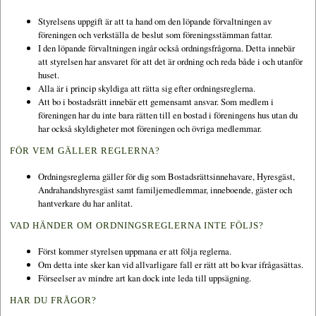
Styrelsens uppgift är att ta hand om den löpande förvaltningen av
föreningen och verkställa de beslut som föreningsstämman fattar.
I den löpande förvaltningen ingår också ordningsfrågorna. Detta innebär
att styrelsen har ansvaret för att det är ordning och reda både i och utanför
huset.
Alla är i princip skyldiga att rätta sig efter ordningsreglerna.
Att bo i bostadsrätt innebär ett gemensamt ansvar. Som medlem i
föreningen har du inte bara rätten till en bostad i föreningens hus utan du
har också skyldigheter mot föreningen och övriga medlemmar.
FÖR VEM GÄLLER REGLERNA?
Ordningsreglerna gäller för dig som Bostadsrättsinnehavare, Hyresgäst,
Andrahandshyresgäst samt familjemedlemmar, inneboende, gäster och
hantverkare du har anlitat.
VAD HÄNDER OM ORDNINGSREGLERNA INTE FÖLJS?
Först kommer styrelsen uppmana er att följa reglerna.
Om detta inte sker kan vid allvarligare fall er rätt att bo kvar ifrågasättas.
Förseelser av mindre art kan dock inte leda till uppsägning.
HAR DU FRÅGOR?