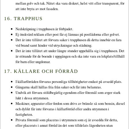
mellan golv och tak. Nätet ska vara diskret, helst vitt eller transparent, för
att inte bryta av mot fasaden.
16. TRAPPHUS
Nedskräpning i trapphusen är förbjudet.
Ej önskvärd reklam eller post får ej lämnas på postlådorna eller golvet.
Det är inte tillåtet att förvara saker i trapphusen då detta innebär en fara
vid brand samt hinder vid utryckningar och städning.
Det är inte tillåtet att under längre stunder uppehålla sig i trapphusen. Det
är störande för de boende i uppgången och ska inte vara en lekplats/tillhåll
för barn eller ungdomar.
17. KÄLLARE OCH FÖRRÅD
I källarförråden förvaras personliga tillhörigheter endast på avsedd plats.
Gångarna skall hållas fria från saker och får inte belamras.
Undvik att förvara stöldbegärlig egendom eller föremål som avger stark
lukt i dessa utrymmen.
Maskiner, apparater eller fordon som drivs av bränsle så som bensin, diesel
och dylikt får inte förvaras i källarförråd eller andra utrymmen i
fastigheten.
Privata föremål som placeras i utrymmen som ej är avsedda för detta,
eller placerats i annat förråd än det som tilldelats lägenheten utan