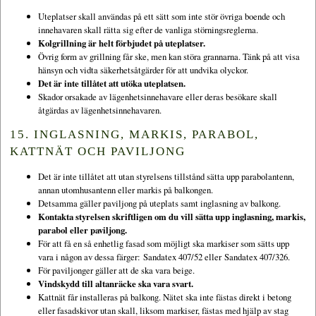
Uteplatser skall användas på ett sätt som inte stör övriga boende och
innehavaren skall rätta sig efter de vanliga störningsreglerna.
Kolgrillning är helt förbjudet på uteplatser.
Övrig form av grillning får ske, men kan störa grannarna. Tänk på att visa
hänsyn och vidta säkerhetsåtgärder för att undvika olyckor.
Det är inte tillåtet att utöka uteplatsen.
Skador orsakade av lägenhetsinnehavare eller deras besökare skall
åtgärdas av lägenhetsinnehavaren.
15. INGLASNING, MARKIS, PARABOL,
KATTNÄT OCH PAVILJONG
Det är inte tillåtet att utan styrelsens tillstånd sätta upp parabolantenn,
annan utomhusantenn eller markis på balkongen.
Detsamma gäller paviljong på uteplats samt inglasning av balkong.
Kontakta styrelsen skriftligen om du vill sätta upp inglasning, markis,
parabol eller paviljong.
För att få en så enhetlig fasad som möjligt ska markiser som sätts upp
vara i någon av dessa färger: Sandatex 407/52 eller Sandatex 407/326.
För paviljonger gäller att de ska vara beige.
Vindskydd till altanräcke ska vara svart.
Kattnät får installeras på balkong. Nätet ska inte fästas direkt i betong
eller fasadskivor utan skall, liksom markiser, fästas med hjälp av stag