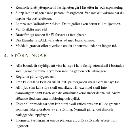
Kontrollera att ytterporten i fastigheten går i lås efter in- och utpassering.
Släpp inte in någon okänd person i fastigheten. Var särskilt vaksam när du
öppnar via porttelefonen.
Lämna inte källardörrar olåsta. Detta gäller även dörrar till miljöhusen.
Var försiktig med eld.
Brandfarliga ämnen får EJ förvaras i fastigheten.
Din lägenhet SKALL vara utrustad med brandvarnare.
Meddela grannar eller styrelsen om du är bortrest under en längre tid.
4. STÖRNINGAR
Alla boende är skyldiga att visa hänsyn i hela fastigheten såväl i bostaden
som i gemensamma utrymmen samt på gården och balkongen.
Reglerna gäller dygnet runt.
Från kl 22:00 på kvällen till kl 7:00 på morgonen skall extra hänsyn tas.
Allt ljud som kan störa skall undvikas. Till exempel skall inte
dammsugare samt tvätt- och diskmaskiner köras under denna tid. Andra
störande ljud kan vara möblering och dylikt.
Fester eller middagar som kan störa skall informeras om till de grannar
som kan riskera drabbas av en störning. Normalt gäller det din och
närliggande uppgångar.
Informera även grannar om du planerar att utföra störande arbete i din
lägenhet.