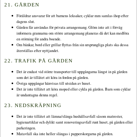
21. GÅRDEN
Föräldrar ansvarar för att barnens leksaker, cyklar mm samlas ihop efter
dagens slut.
Gården får användas för privata arrangemang. Glöm inte att i förväg
informera grannarna om större arrangemang planeras då det kan medföra
en störning för andra boende.
Om bänkar, bord eller grillar flyttas från sin ursprungliga plats ska dessa
återställas efter nyttjandet.
22. TRAFIK PÅ GÅRDEN
Det är endast vid större transporter till uppgångarna längst in på gården
som det är tillåtet att köra in fordon på gården.
Övriga uppgångar hänvisas till utsidan av huset.
Det är inte tillåtet att köra moped eller cykla på gården. Barn som cyklar
är undantagna denna regel.
23. NEDSKRÄPNING
Det är inte tillåtet att lämna/slänga hushållsavfall såsom matrester,
hygienartiklar och dylikt samt renoveringsavfall runt huset, på gården eller
parkeringen.
Matavfall ska inte heller slängas i papperskorgarna på gården.