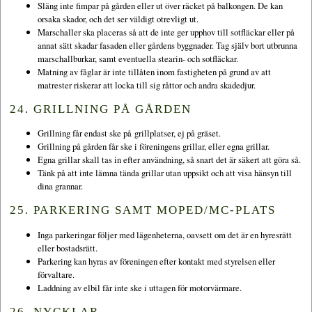
Släng inte fimpar på gården eller ut över räcket på balkongen. De kan
orsaka skador, och det ser väldigt otrevligt ut.
Marschaller ska placeras så att de inte ger upphov till sotfläckar eller på
annat sätt skadar fasaden eller gårdens byggnader. Tag själv bort utbrunna
marschallburkar, samt eventuella stearin- och sotfläckar.
Matning av fåglar är inte tillåten inom fastigheten på grund av att
matrester riskerar att locka till sig råttor och andra skadedjur.
24. GRILLNING PÅ GÅRDEN
Grillning får endast ske på grillplatser, ej på gräset.
Grillning på gården får ske i föreningens grillar, eller egna grillar.
Egna grillar skall tas in efter användning, så snart det är säkert att göra så.
Tänk på att inte lämna tända grillar utan uppsikt och att visa hänsyn till
dina grannar.
25. PARKERING SAMT MOPED/MC-PLATS
Inga parkeringar följer med lägenheterna, oavsett om det är en hyresrätt
eller bostadsrätt.
Parkering kan hyras av föreningen efter kontakt med styrelsen eller
förvaltare.
Laddning av elbil får inte ske i uttagen för motorvärmare.
26. NYCKLAR.