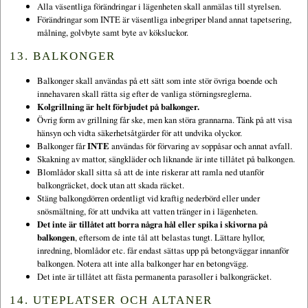
Alla väsentliga förändringar i lägenheten skall anmälas till styrelsen.
Förändringar som INTE är väsentliga inbegriper bland annat tapetsering,
målning, golvbyte samt byte av köksluckor.
13. BALKONGER
Balkonger skall användas på ett sätt som inte stör övriga boende och
innehavaren skall rätta sig efter de vanliga störningsreglerna.
Kolgrillning är helt förbjudet på balkonger.
Övrig form av grillning får ske, men kan störa grannarna. Tänk på att visa
hänsyn och vidta säkerhetsåtgärder för att undvika olyckor.
Balkonger får
INTE
användas för förvaring av soppåsar och annat avfall.
Skakning av mattor, sängkläder och liknande är inte tillåtet på balkongen.
Blomlådor skall sitta så att de inte riskerar att ramla ned utanför
balkongräcket, dock utan att skada räcket.
Stäng balkongdörren ordentligt vid kraftig nederbörd eller under
snösmältning, för att undvika att vatten tränger in i lägenheten.
Det inte är tillåtet att borra några hål eller spika i skivorna på
balkongen
, eftersom de inte tål att belastas tungt. Lättare hyllor,
inredning, blomlådor etc. får endast sättas upp på betongväggar innanför
balkongen. Notera att inte alla balkonger har en betongvägg.
Det inte är tillåtet att fästa permanenta parasoller i balkongräcket.
14. UTEPLATSER OCH ALTANER