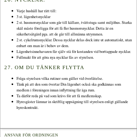
Varje hushåll har rätt till:
3 st. lägenhetsnycklar
2 st. husmorsnycklar som går till källare, tvättstuga samt miljöhus. Starka
skäl måste föreligga för att få fler husmorsnycklar. Detta är en
säkerhetsåtgärd pga. att de går till allmänna utrymmen.
2 st. cykelrumsnycklar. Dessa nycklar delas dock inte ut automatiskt, utan
enbart om man är i behov av dem.
Lägenhetsinnehavaren får själv stå för kostanden vid borttappade nycklar.
Fullmakt för att göra nya nycklar fås av styrelsen.
27. OM DU TÄNKER FLYTTA
Fråga styrelsen vilka rutiner som gäller vid överlåtelse.
Tänk på att den som övertar Din lägenhet också ska godkännas som
medlem i föreningen innan inflyttning får äga rum.
Ta därför reda på vad som krävs för att få medlemskap.
Hyresgäster lämnar in skriftlig uppsägning till styrelsen enligt gällande
hyreskontrakt.
ANSVAR FÖR ORDNINGEN