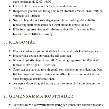
samt söndagar kl. 12:00 -16:00.
Övrig tid får arbete som stör övriga boende inte ske.
Respektera grannar och förlägg det mest störande arbetet innan 18:00 på
vardagar och lördagar.
Svenska högtider och röda dagar som infaller under godkänd tid för
renovering skall respekteras och inget störande arbete får ske.
Följs inte reglerna sker en rättelseanmaning. Följs inte denna löper
boende risk att tilldelas varning.
8. KLAGOMÅL
Blir du störd av en granne skall du i första hand själv kontakta grannen.
Hjälper inte det kan du vända dig till styrelsen.
Klagomål på störningar eller fall där ordningsreglerna inte följs skall
lämnas in skriftligen till styrelsen.
Styrelsen kan bara hantera klagomål som dokumenteras ordentligt. Dag,
tid, hur länge störningen pågick samt vilken typ av störning det gäller
skall framgå av dokumentationen.
Anonyma klagomål godkänns inte, och kommer därför inte hanteras av
styrelsen.
9. GEMENSAMMA KOSTNADER
Var sparsam vid varmvattenförbrukning och lämna inte vatten rinnande i