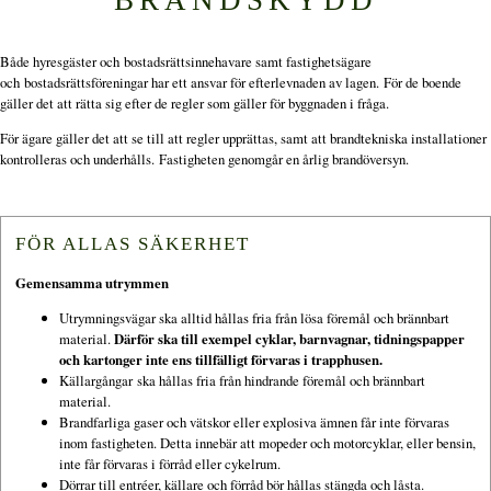
Både hyresgäster och bostadsrättsinnehavare samt fastighetsägare
och bostadsrättsföreningar har ett ansvar för efterlevnaden av lagen. För de boende
gäller det att rätta sig efter de regler som gäller för byggnaden i fråga.
För ägare gäller det att se till att regler upprättas, samt att brandtekniska installationer
kontrolleras och underhålls. Fastigheten genomgår en årlig brandöversyn.
FÖR ALLAS SÄKERHET
Gemensamma utrymmen
Utrymningsvägar ska alltid hållas fria från lösa föremål och brännbart
material.
Därför ska till exempel cyklar, barnvagnar, tidningspapper
och kartonger inte ens tillfälligt förvaras i trapphusen.
Källargångar ska hållas fria från hindrande föremål och brännbart
material.
Brandfarliga gaser och vätskor eller explosiva ämnen får inte förvaras
inom fastigheten. Detta innebär att mopeder och motorcyklar, eller bensin,
inte får förvaras i förråd eller cykelrum.
Dörrar till entréer, källare och förråd bör hållas stängda och låsta.