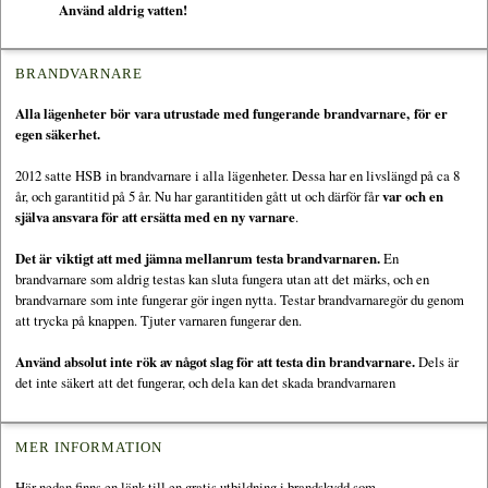
Använd aldrig vatten!
BRANDVARNARE
Alla lägenheter bör vara utrustade med fungerande brandvarnare, för er
egen säkerhet.
2012 satte HSB in brandvarnare i alla lägenheter. Dessa har en livslängd på ca 8
år, och garantitid på 5 år. Nu har garantitiden gått ut och därför får
var och en
själva ansvara för att ersätta med en ny varnare
.
Det är viktigt att med jämna mellanrum testa brandvarnaren.
En
brandvarnare som aldrig testas kan sluta fungera utan att det märks, och en
brandvarnare som inte fungerar gör ingen nytta. Testar brandvarnaregör du genom
att trycka på knappen. Tjuter varnaren fungerar den.
Använd absolut inte rök av något slag för att testa din brandvarnare.
Dels är
det inte säkert att det fungerar, och dela kan det skada brandvarnaren
MER INFORMATION
Här nedan finns en länk till en gratis utbildning i brandskydd som